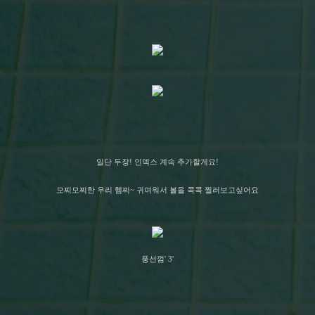
일단 두장! 인덱스 계속 추가할게요!
모찌모찌한 우리 햄찌~ 귀여워서 볼을 콕콕 찔러보고싶어요
풍선껌' 3'