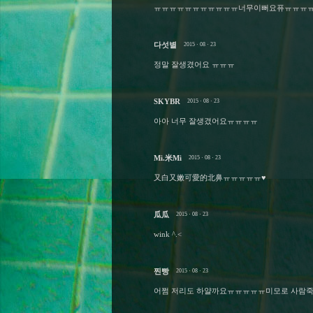
ㅠㅠㅠㅠㅠㅠㅠㅠㅠㅠㅠ너무이뻐요퓨ㅠㅠㅠ
다섯별
2015 · 08 · 23
정말 잘생겼어요 ㅠㅠㅠ
SKYBR
2015 · 08 · 23
아아 너무 잘생겼어요ㅠㅠㅠㅠ
Mi.米Mi
2015 · 08 · 23
又白又嫩可愛的北鼻ㅠㅠㅠㅠㅠ♥
瓜瓜
2015 · 08 · 23
wink ^.<
찐빵
2015 · 08 · 23
어쩜 저리도 하얄까요ㅠㅠㅠㅠㅠ미모로 사람