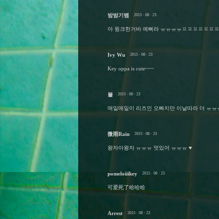
밤밤기뱀
2015 · 08 · 23
아 윙크한거바 예뻐라 ㅠㅠㅠㅠㅍㅍㅍㅍㅍㅍ
Ivy Wu
2015 · 08 · 23
Key oppa is cute~~~
블
2015 · 08 · 23
매일매일이 리즈인 오빠지만 이날따라 더 ㅠ
微雨Rain
2015 · 08 · 23
왕자아왕자 ㅠㅠㅠ 멋있어 ㅠㅠㅠ ♥
pomeloiiikey
2015 · 08 · 23
可爱死了哈哈哈
Arrest
2015 · 08 · 23