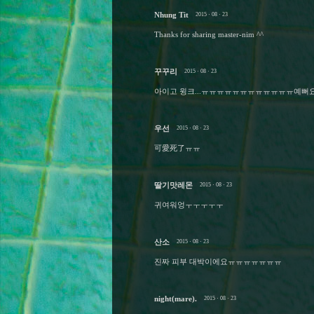
Nhung Tit
2015 · 08 · 23
Thanks for sharing master-nim ^^
꾸꾸리
2015 · 08 · 23
아이고 윙크...ㅠㅠㅠㅠㅠㅠㅠㅠㅠㅠㅠㅠ예뻐요.
우선
2015 · 08 · 23
可愛死了ㅠㅠ
딸기맛레몬
2015 · 08 · 23
귀여워엉ㅜㅜㅜㅜㅜ
산소
2015 · 08 · 23
진짜 피부 대박이에요ㅠㅠㅠㅠㅠㅠㅠ
night(mare).
2015 · 08 · 23