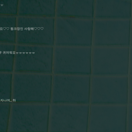
ㅠㅜ
아요♡♡ 윙크장인 사랑해♡♡♡
무 귀여워요ㅠㅠㅠㅠㅠㅠ
나여,, 하