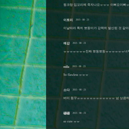
윙크랑 입꼬리에 죽자나요ㅠㅠㅠ 이뻐요이뻐
이토리
2015 · 08 · 23
이날따라 특히 뽀둥미가 강력히 발산된 것 같
예감
2015 · 08 · 23
ㅠㅠㅠㅠㅠㅠㅠ진짜 뽀둥뽀둥ㅠㅠㅠㅠㅠㅠ너
mila
2015 · 08 · 23
So flawless ㅠㅠㅠ
소다
2015 · 08 · 23
버미 윙꾸ㅠㅠㅠㅠㅠㅠㅠㅠㅠㅠㅠㅠ 넘 상큼하자
磞磞
2015 · 08 · 23
so cute ㅠㅠ