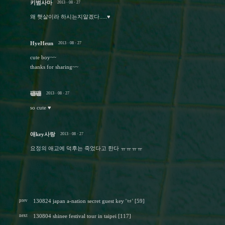
키범사마
2013 · 08 · 27
왜 햇살이라 하시는지알겠다.....♥
HyeHeun
2013 · 08 · 27
cute boy~~
thanks for sharing~~
磞磞
2013 · 08 · 27
so cute ♥
애key사랑
2013 · 08 · 27
요정의 애교에 덕후는 죽었다고 한다 ㅠㅠㅠㅠ
prev
130824 japan a-nation secret guest key 'ㅂ' [59]
next
130804 shinee festival tour in taipei [117]