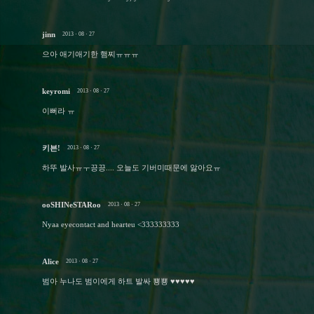
jinn
2013 · 08 · 27
으아 애기애기한 햄찌ㅠㅠㅠ
keyromi
2013 · 08 · 27
이뻐라 ㅠ
키븐!
2013 · 08 · 27
하뚜 발사ㅠㅜ끙끙.... 오늘도 기버미때문에 앓아요ㅠ
ooSHINeSTARoo
2013 · 08 · 27
Nyaa eyecontact and hearteu <333333333
Alice
2013 · 08 · 27
범아 누나도 범이에게 하트 발싸 뿅뿅 ♥♥♥♥♥