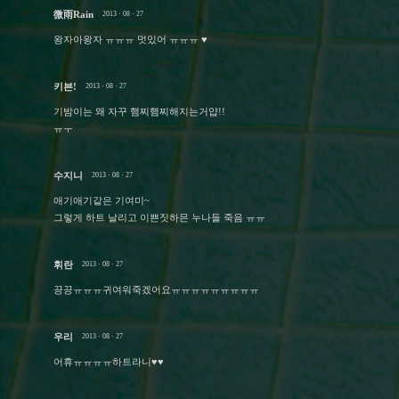
微雨Rain
2013 · 08 · 27
왕자아왕자 ㅠㅠㅠ 멋있어 ㅠㅠㅠ ♥
키븐!
2013 · 08 · 27
기밤이는 왜 자꾸 햄찌햄찌해지는거얍!!
ㅠㅜ
수지니
2013 · 08 · 27
애기애기같은 기여미~
그렇게 하트 날리고 이쁜짓하믄 누나들 죽음 ㅠㅠ
휘란
2013 · 08 · 27
끙끙ㅠㅠㅠ귀여워죽겠어요ㅠㅠㅠㅠㅠㅠㅠㅠㅠ
우리
2013 · 08 · 27
어휴ㅠㅠㅠㅠ하트라니♥♥