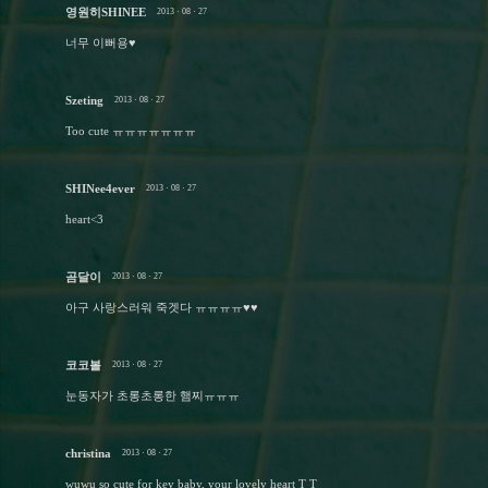
영원히SHINEE
2013 · 08 · 27
너무 이뻐용♥
Szeting
2013 · 08 · 27
Too cute ㅠㅠㅠㅠㅠㅠㅠ
SHINee4ever
2013 · 08 · 27
heart<3
곰달이
2013 · 08 · 27
아구 사랑스러워 죽겟다 ㅠㅠㅠㅠ♥♥
코코볼
2013 · 08 · 27
눈동자가 초롱초롱한 햄찌ㅠㅠㅠ
christina
2013 · 08 · 27
wuwu so cute for key baby, your lovely heart T T