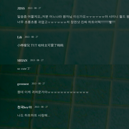
JDSS
2013 · 08 · 27
말씀좀 여쭐게요;;저분 어느나라 왕자님 이신가요ㅠㅜㅠㅜㅠㅠ아 샤이니 
너무 초롱초롱 귀엽고ㅜㅠㅜㅠㅠㅠ저 정면샷 진짜 하트어텍!!!!!!!뽷!!!
Lili
2013 · 08 · 27
小檸檬兒 TUT 哈特太可愛了嗚嗚
SHIAN
2013 · 08 · 27
so cuteˊ3ˋ
greenest
2013 · 08 · 27
뭔데 이케 귀여운거야ㅠㅠㅠㅠㅠㅠㅠㅠㅠㅠㅠㅠㅠ
천국key야
2013 · 08 · 27
나도 하트하트 사랑해...