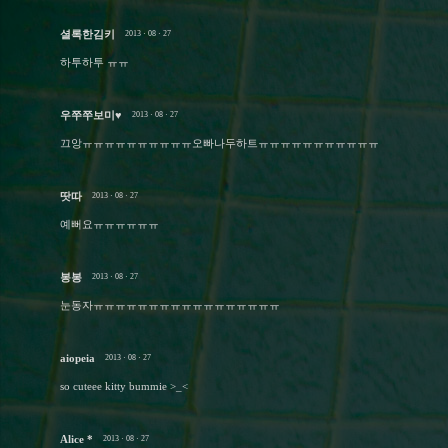
셜록한김키
2013 · 08 · 27
하투하투 ㅠㅠ
우쭈쭈보미♥
2013 · 08 · 27
끄앙ㅠㅠㅠㅠㅠㅠㅠㅠㅠㅠ오빠나두하트ㅠㅠㅠㅠㅠㅠㅠㅠㅠㅠㅠ
땃따
2013 · 08 · 27
예뻐요ㅠㅠㅠㅠㅠㅠ
봉봉
2013 · 08 · 27
눈동자ㅠㅠㅠㅠㅠㅠㅠㅠㅠㅠㅠㅠㅠㅠㅠㅠㅠ
aiopeia
2013 · 08 · 27
so cuteee kitty bummie >_<
Alice *
2013 · 08 · 27