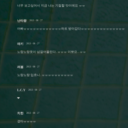
너무 보고싶어서 지금 나는 기절할 맛이에요 ㅠㅠ
난타왕
2013 · 08 · 27
어빠ㅠㅠㅠㅠㅠㅠㅠㅠㅠㅠㅠㅠ하트 받아갑다ㅠㅠㅠㅠㅠㅠㅠㅠㅠㅠㅠㅠㅠㅠ
애키
2013 · 08 · 27
노랑노랑옷이 넘잘어울린다..ㅠㅠㅠ 이뽀요...ㅠㅠ
려봄
2013 · 08 · 27
노랑노랑 입흐니..ㅠㅠㅠㅠㅠㅠㅠㅠㅠㅠ
L.C.Y
2013 · 08 · 27
❤
치한
2013 · 08 · 27
곂타ㅠㅠㅠㅠ