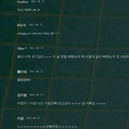
GeeGee
2013 · 08 · 27
역시 예뿌니♥_♥
KkrTr
2013 · 08 · 27
omggg so cute my baby ah~~~~
Alice *
2013 · 08 · 27
봄아 너무 보고싶다 ㅠㅠ 이 날 정말 예뻤는데 왜 이렇게 살이 빠졌는지 또 속상
糖小沁
2013 · 08 · 27
接收哈特~
김키범
2013 · 08 · 27
아앙아ㅏ아앙 나도 기범오빠 보고싶다 ㅠㅠㅠ 넘 이뻐요 ㅠㅠㅠ
키얍
2013 · 08 · 27
ㅠㅠㅠㅠㅠㅠㅠㅠㅠ오빠하트ㅠㅠㅠㅠㅠㅠ