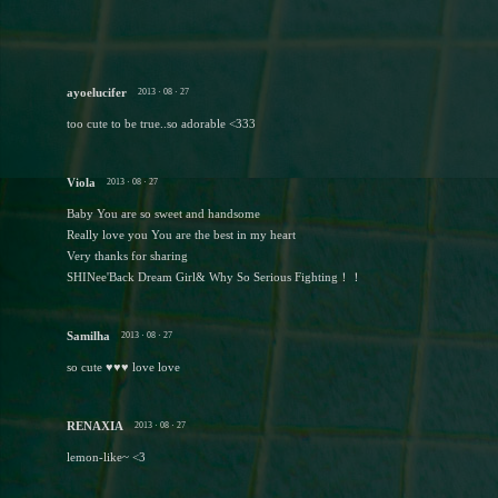
ayoelucifer
2013 · 08 · 27
too cute to be true..so adorable <333
Viola
2013 · 08 · 27
Baby You are so sweet and handsome
Really love you You are the best in my heart
Very thanks for sharing
SHINee'Back Dream Girl& Why So Serious Fighting！！
Samilha
2013 · 08 · 27
so cute ♥♥♥ love love
RENAXIA
2013 · 08 · 27
lemon-like~ <3