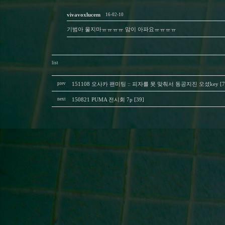
vivavoxlucem
16-02-10
기범아 울지마ㅠㅠㅠㅠ 맘이 아파요ㅠㅠㅠㅠ
list
prev
151108 오사카 팬미팅 :: 피자를 못 맞춰서 동공지진 오셨key [7
next
150821 PUMA 전시회 7p [39]