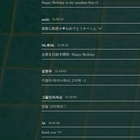
Happy Birthday to my sunshine Key<3
maki
15-09-24
素敵な動画☺️💗おめでとうキーくん 'ㅂ'
Mi.米Mi
15-09-26
北鼻生日粗卡嘿唷~ Happy Birthday
정현주
15-10-03
키범아 태어나줘서 고마워 :-)
그들만의세상
15-10-03
정말 고마워요♡
AI
16-01-04
thank you 'ㅂ'