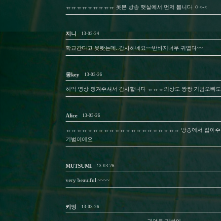
ㅠㅠㅠㅠㅠㅠㅠㅠㅠ 못본 방송 햇살에서 먼저 봅니다 ㅇ<-<
지니
13-03-24
학교간다고 못봣는데..감사하네요~~반바지너무 귀엽다~~
몽key
13-03-26
허억 영상 챙겨주셔서 감사합니다 ㅠㅠㅠ의상도 짱짱 기범오빠도
Alice
13-03-26
ㅠㅠㅠㅠㅠㅠㅠㅠㅠㅠㅠㅠㅠㅠㅠㅠㅠㅠㅠㅠㅠ 방송에서 잡아주지 
기범이에요
MUTSUMI
13-03-26
very beauiful ~~~~
키밍
13-03-26