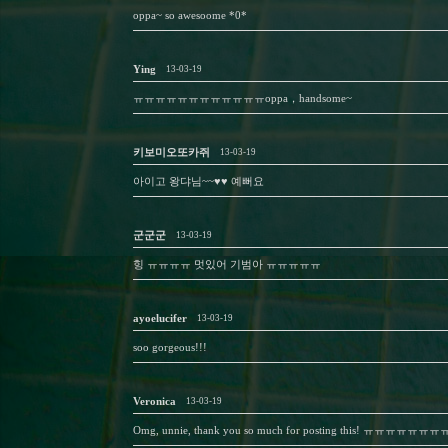
oppa~ so awesoome *0*
Ying
13-03-19
ㅠㅠㅠㅠㅠㅠㅠㅠㅠㅠㅠㅠoppa，handsome~
키보미오또카쥐
13-03-19
아이고 왕댜님~~♥♥ 예뻐요
군군군
13-03-19
힝 ㅠㅠㅠㅠ 멋있어 기범아 ㅠㅠㅠㅠㅠ
ayoelucifer
13-03-19
soo gorgeous!!!
Veronica
13-03-19
Omg, unnie, thank you so much for posting this! ㅠㅠㅠㅠㅠㅠㅠ