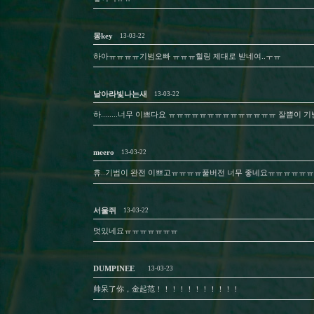
몽key
13-03-22
하아ㅠㅠㅠㅠ기범오빠 ㅠㅠㅠ힐링 제대로 받네여..ㅜㅠ
날아라빛나는새
13-03-22
하........너무 이쁘다요 ㅠㅠㅠㅠㅠㅠㅠㅠㅠㅠㅠㅠㅠㅠ 잘쁨이
meero
13-03-22
휴..기범이 완전 이쁘고ㅠㅠㅠㅠ풀버전 너무 좋네요ㅠㅠㅠㅠㅠ
서울쥐
13-03-22
멋있네요ㅠㅠㅠㅠㅠㅠㅠ
DUMPINEE
13-03-23
帅呆了你，金起范！！！！！！！！！！！