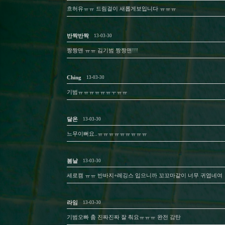
흐허유ㅠㅠ 드림걸이 새롭게보입니다 ㅠㅠㅠ
반짝반짝
13-03-30
짱짱맨 ㅠㅠ 김기범 짱짱맨!!!
Ching
13-03-30
기범ㅠㅠㅠㅠㅠㅠㅜㅠㅠ
달온
13-03-30
느무이뻐요..ㅠㅠㅠㅠㅠㅠㅠㅠㅠ
봄날
13-03-30
세로캠 ㅠㅠ 반바지+레깅스 입으니까 꼬꼬마같이 너무 귀엽네여
라임
13-03-30
기범오빠 춤 진짜진짜 잘 춰요ㅠㅠㅠ 완전 감탄