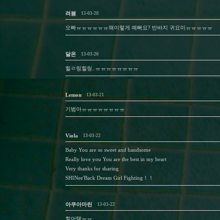
려봄
13-03-20
오빠ㅠㅠㅠㅠㅠㅠ왜이렇게 예뻐요? 반바지 귀요미ㅠㅠㅠㅠㅠ
달온
13-03-20
힐ㄹ링힐링..ㅠㅠㅠㅠㅠㅠㅠㅠ
Lemon
13-03-21
기범아ㅠㅠㅠㅠㅠㅠㅠㅠ
Viola
13-03-22
Baby You are so sweet and handsome
Really love you You are the best in my heart
Very thanks for sharing
SHINee'Back Dream Girl Fighting！！
아쿠아마린
13-03-22
핳어택ㅠㅠ