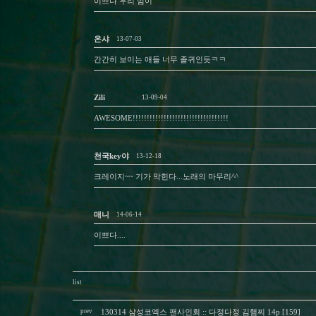
이쁘다 우리 범이
온샤
13-07-03
간간히 보이는 애들 너무 졸귀인듯ㅋㅋ
Zili
13-09-04
AWESOME!!!!!!!!!!!!!!!!!!!!!!!!!!!!!!!!!!
천국key야
13-12-18
크레이지~~ 기가 막힌다...노래의 마무리^^
매니
14-06-14
이쁘다....
list
prev
130314 삼성코엑스 팬사인회 :: 다정다정 김햄찌 14p [159]