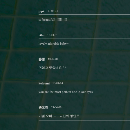
pipi
13-03-31
so beautiful!!!!!!!!!!!
rihu
13-03-31
lovely,adorable baby~
静雯
13-04-04
귀엽고 멋있네요 ^ ^
kelaumi
13-04-04
you are the most perfect one in our eyes
중요한
13-04-06
기범 오빠 ㅠㅜㅠ진짜 짱인듯.....