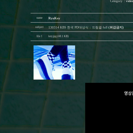
Cetegory
：
vide
name
RyuKey
subject
130314 KBS 한국 PD대상식 :: 드림걸 full
(퍼감금지)
file 1
key.jpg (48.1 KB)