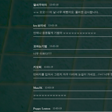
열쇠꾸러미
13-03-18
ㅠㅠ 오오~~~이 날 너무 예뻤어요. 풀버젼 감사합니다.
key보미네
13-03-18
언제나 응원할게 기범아 ㅠㅠㅠㅠㅠㅠㅠㅠㅠㅠㅠㅠ
코파는기범
13-03-18
너무 이쁘다!!!!
키모찌
13-03-19
반바지를 입어서 그런지 자꾸 다리에 눈길이 가네요.. //ㅂ// 너무
MunJK
13-03-19
ㅠㅠㅠㅠㅠㅠㅠㅠㅠㅠㅠㅠ
Poppy Lenton
13-03-19