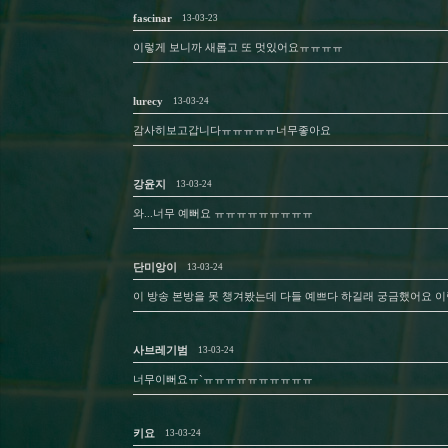
fascinar
13-03-23
이렇게 보니까 새롭고 또 멋있어요ㅠㅠㅠㅠ
lurecy
13-03-24
감사히보고갑니다ㅠㅠㅠㅠㅠ너무좋아요
강윤지
13-03-24
와...너무 예뻐요 ㅠㅠㅠㅠㅠㅠㅠㅠㅠ
단미앙이
13-03-24
이 방송 본방을 못 챙겨봤는데 다들 예쁘다 하길래 궁금했어요
사브레기범
13-03-24
너무이뻐요ㅠ`ㅠㅠㅠㅠㅠㅠㅠㅠㅠㅠ
키요
13-03-24