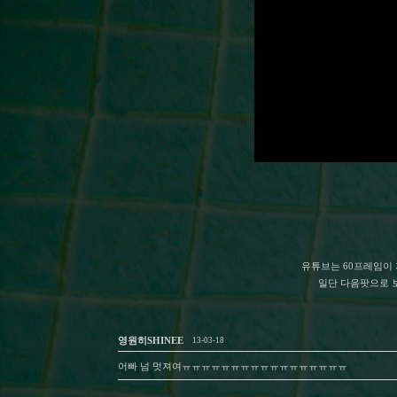
유튜브는 60프레임이
일단 다음팟으로 
영원히SHINEE
13-03-18
어빠 넘 멋져여ㅠㅠㅠㅠㅠㅠㅠㅠㅠㅠㅠㅠㅠㅠㅠㅠㅠ