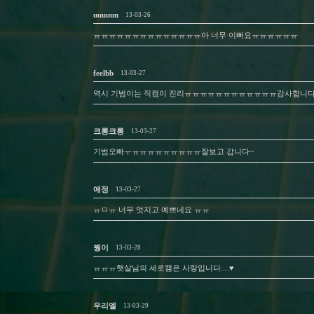
uuuuun
13-03-26
ㅠㅠㅠㅠㅠㅠㅠㅠㅠㅠㅠㅠㅠㅠ아 너무 이뻐요ㅠㅠㅠㅠㅠㅠ
feelbb
13-03-27
역시 기범이는 직캠이 진리ㅠㅠㅠㅠㅠㅠㅠㅠㅠㅠㅠㅠ감사합니다~
크롱크롱
13-03-27
기범오빠ㅜㅠㅠㅠㅠㅠㅠㅠㅠㅠ잘보고 갑니다~
애정
13-03-27
ㅠㅁㅠ 너무 멋지고 예쁘네요 ㅠㅠ
붱이
13-03-28
ㅠㅠㅠ햇살님의 세로캠은 사랑입니다....♥
우리엘
13-03-29