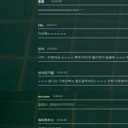
嘉嘉
13-04-09
sooooooooooooooooooo nice~~~
Ella
13-04-13
아오빠ㅠㅠㅠㅠㅠㅠ
킨키
13-05-05
너무 .. 이쁘네요 ㅠㅠㅠㅠ 특히 마이크 돌리면서 걸을때 ㅠㅠㅠ
선샤인기밥
13-05-18
ㅠㅠㅠ 빛나는 기범오빠는 춤도잘추세요ㅠㅠㅠㅠ 진짜 다른멤버
maxinne
13-06-02
잘한다...멋잇다!!!!!!!!!!!!!
워터하우스
13-06-06