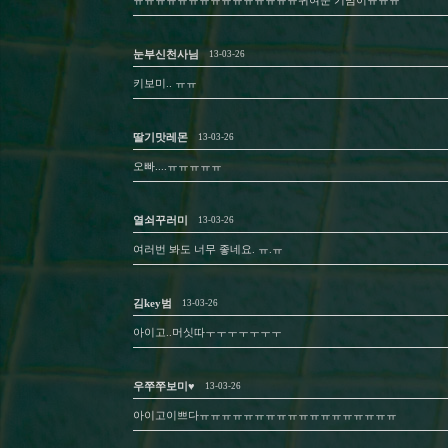
ㅠㅠㅠㅠㅠㅠㅠㅠㅠㅠㅠㅠㅠㅠㅠ귀여운 기범이ㅠㅠㅠ
눈부신천사님
13-03-26
키보미.. ㅠㅠ
딸기맛레몬
13-03-26
오빠....ㅠㅠㅠㅠㅠ
열쇠꾸러미
13-03-26
여러번 봐도 너무 좋네요. ㅠ.ㅠ
김key범
13-03-26
아이고..머싯따ㅜㅜㅜㅜㅜㅜㅜ
우쭈쭈보미♥
13-03-26
아이고이쁘다ㅠㅠㅠㅠㅠㅠㅠㅠㅠㅠㅠㅠㅠㅠㅠㅠㅠㅠ