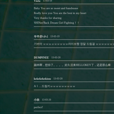
Viola
13-03-19
Baby You are so sweet and handsome
Really love you You are the best in my heart
Very thanks for sharing
SHINee'Back Dream Girl Fighting！！
우주몬나니
13-03-19
기버마 ㅠㅠㅠㅠㅠㅠㅠㅠㅠ라이브짱 정말 드림걸 ㅠㅠㅠㅠㅠㅠ
DUMPINEE
13-03-20
蹦米啊，想你了。。。。好久没来HELLOKEY了，还是那么棒
kekekekekissu
13-03-20
Aㅏ....드림키ㅠㅠㅠㅠㅠㅠㅠㅠㅠ
小欣
13-03-20
perfect!