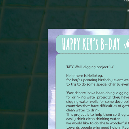
*PA
※