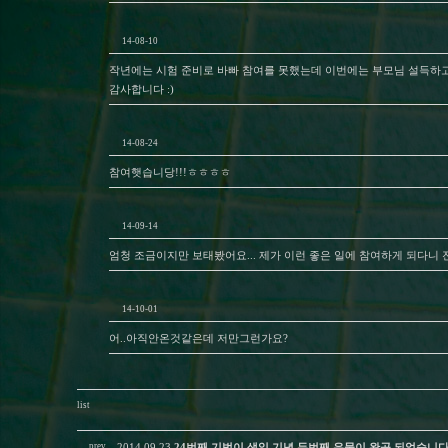
14-08-10
작년에는 시험 준비로 바빠 참여를 못했는데 이번에는 부모님 설득하고
감사합니다 :)
14-08-24
참여햇습니당!!!ㅎㅎㅎㅎ
14-09-14
엄청 조금이지만 보태봤어요... 제가 이런 좋은 일에 참여하게 되다니
14-10-01
어..아직안온것같은데 저만그런가요?
list
prev
2014.09.23
24번째 기범이 생일 기념 두번째 우물이 완공 되었습니다: