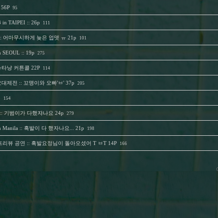
 56P
95
n TAIPEI :: 26p
111
:: 어마무시하게 늦은 업뎃 ㅠ 21p
101
 SEOUL :: 19p
275
ey타냥 커튼콜 22P
114
가요대제전 :: 꼬맹이와 오빠'ㅂ' 37p
205
p
154
ase :: 기범이가 다했쟈나요 24p
279
 in Manila :: 흑발이 다 했자나요... 21p
198
프리뷰 공연 :: 흑발요정님이 돌아오셨어 T ㅂT 14P
166