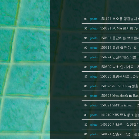
photo
151124 코오롱 펭귄날다 
93
photo
150821 PUMA 전시회 7p
92
photo
150807 출근하는 브로콜
91
photo
150814 뮤뱅 출근 7p
90
40
photo
150724 안산락페스티벌 :: 
89
photo
150809 속초 인기가요 :: 3
88
photo
150523 드림콘서트 :: 24p
87
photo
150528 & 150605 뮤뱅
86
photo
150328 Musicbank in 
85
photo
150321 SMT in taiwan :
84
photo
141219 KBS 뮤직뱅크 결
83
photo
140820 기브콘 :: 잘생
82
photo
140121 삼총사 막공 :: 
81