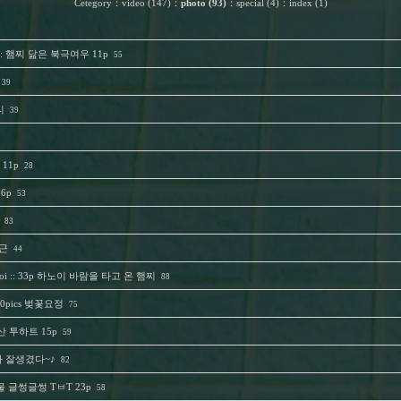
Cetegory
：
video (147)
：
photo (93)
：
special (4)
：
index (1)
:: 햄찌 닮은 북극여우 11p
55
39
리
39
11p
28
6p
53
83
출근
44
Hanoi :: 33p 하노이 바람을 타고 온 햄찌
88
: 20pics 벚꽃요정
75
산 투하트 15p
59
겼다 잘생겼다~♪
82
눈물 글썽글썽 TㅂT 23p
58