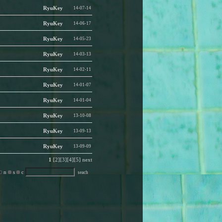
RyuKey
14-07-14
RyuKey
14-06-17
RyuKey
14-05-23
RyuKey
14-03-13
RyuKey
14-02-11
RyuKey
14-01-07
RyuKey
14-01-04
RyuKey
13-10-08
RyuKey
13-09-13
RyuKey
13-09-09
1
[2]
[3]
[4]
[5]
next
n
s
c