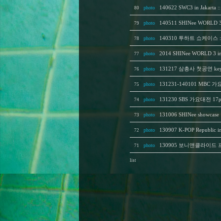
photo
140622 SWC3 in Jakarta ::
80
photo
140511 SHINee WORLD 3 i
79
photo
140310 투하트 쇼케이스 
78
photo
2014 SHINee WORLD 3 in
77
photo
131217 삼총사 첫공연 k
76
photo
131231-140101 MBC 
75
photo
131230 SBS 가요대전 17
74
photo
131006 SHINee showc
73
photo
130907 K-POP Republic
72
photo
130905 보니앤클라이드 
71
list