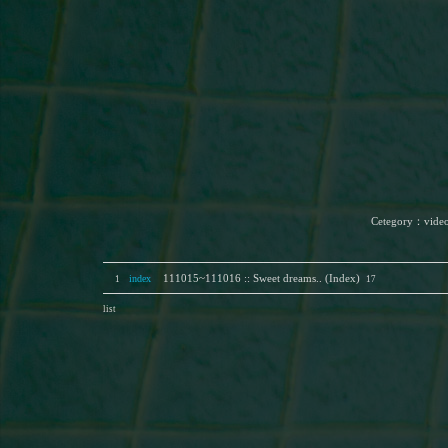
Cetegory
：
vide
index
111015~111016 :: Sweet dreams.. (Index)
1
17
list