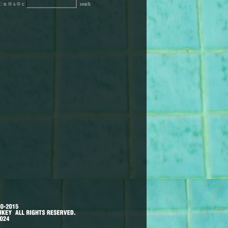
n
s
c