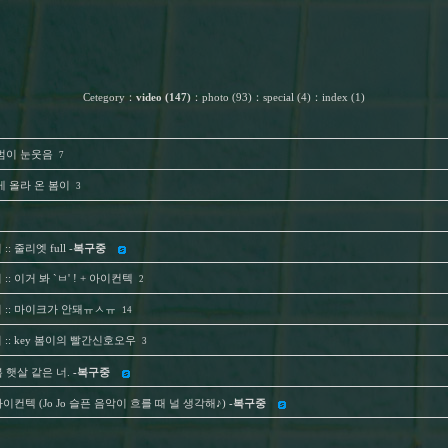
Cetegory
：
video (147)
：
photo (93)
：
special (4)
：
index (1)
 기범이 눈웃음
7
늦게 올라 온 봄이
3
 줄리엣 full -
복구중
: 이거 봐 `ㅂ' ! + 아이컨텍
2
 :: 마이크가 안돼ㅠㅅㅠ
14
 :: key 봄이의 빨간신호오우
3
봄 햇살 같은 너.
-복구중
아이컨텍 (Jo Jo 슬픈 음악이 흐를 때 널 생각해♪)
-복구중