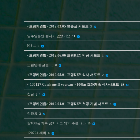
<프랭키연합> 2012.03.05 연습실 서포트
3
일주일동안 행사가 없었어요
11
Hㅏ...
5
<프랭키연합> 2012.06.06 프랭KEY 막공 서포트
1
오랜만에 글을...;;
8
<프랭키연합> 2012.05.01 프랭KEY 식사 서포트
2
< 130127 Catch me If you can > 100kg 쌀화환 & 식사서포트
19
첫글 :]
2
<프랭키연합> 2012.04.01 프랭KEY 첫공 기념 서포트
1
잠와요
2
쌀100kg 기부 공지 + 그 외의 주절...(;;)
10
120724 새벽
6