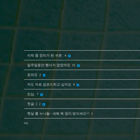
이제 좀 정리가 된 귀분.
4
일주일동안 행사가 없었어요
11
잠와요
2
저도 자료 업로드하고 싶어요
4
진심.
7
첫글 :]
2
햇살 홈 누나들~ 새해 복 많이 받으세요^^
1
list