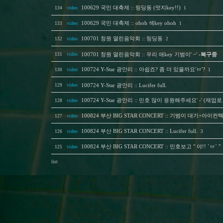
video
100629 국민 대축제 :: 링딩동 (멋지key!!)
134
1
video
100629 국민 대축제 :: ohoh 섹key ohoh
133
1
video
100701 창원 열린음악회 :: 링딩동
132
2
video
131
100701 창원 열린음악회 :: 우리 애key 기범이' ~'
-복구중
video
100724 Y-Star 광안리 :: 아쉽죠? 좀 더 있을까요'ㅂ'?
130
1
video
129
100724 Y-Star 광안리 :: Lucifer full.
video
100724 Y-Star 광안리 :: 민호 많이 응원해주세요' -' (재업로
128
video
100824 부산 BIG STAR CONCERT :: 기범이 대기+아이컨
127
video
100824 부산 BIG STAR CONCERT :: Lucifer full.
126
3
video
100824 부산 BIG STAR CONCERT :: 민호보고 " 야!! `ㅂ´ "
125
list