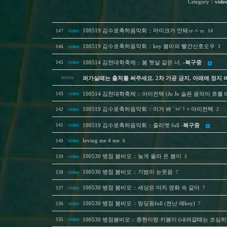
Cetegory
：
vide
video
100519 김수로축하음악회 :: 마이크가 안돼ㅠㅅㅠ
147
14
video
100519 김수로축하음악회 :: key 봄이의 빨간신호오우
146
3
video
145
100514 김천대학축제 :: 봄 햇살 같은 너.
-복구중
notice
퍼가실때는 출처를 써주세요. 2차 가공 금지. 아래에 정지 
video
143
100514 김천대학축제 :: 아이컨텍 (Jo Jo 슬픈 음악이 흐를 
video
100519 김수로축하음악회 :: 이거 봐 `ㅂ' ! + 아이컨텍
142
2
video
141
100519 김수로축하음악회 :: 줄리엣 full -
복구중
video
loving me 4 me
140
8
video
100530 병점 붐비오 :: 늦게 올라 온 봄이
139
3
video
100530 병점 붐비오 :: 기범이 눈웃음
138
7
video
100530 병점 붐비오 :: 세상은 마치 영화 속 같아
137
7
video
100530 병점 붐비오 :: 링딩동full (씐난 애key)
136
7
video
135
100530 병점붐비오 :: 종현이랑 키봄이 (내려갈때는 조심히'