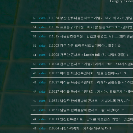
Cetegory
：
vide
video
111028 부산 한류나눔콘서트 :: 기범아, 네가 최고야! (링딩동 
55
video
111016 프로농구 개막전 :: 애기 발 동동 'ㅂ'ㅋㅋㅋ (멀티앵
54
video
111015 서울걸즈컬렉션 :: 멋있고 귀엽고..Aㅏ.....(멀티앵글
53
video
111003 경주 한류 드림콘서트 :: 기범아... 핡핡!
52
10
video
110908 천무단 콘서트 :: Lucifer full. (3가지멀티앵글)
51
6
video
110908 천무단 콘서트 :: 기범이 어깨가...'ㅂ'.....! (3가지
50
video
110827 아이돌 육상선수권대회 :: 민호 응원하key !!
49
9
video
110827 아이돌 육상선수권대회 :: 어깨가 꿈틀꿈틀 + 아이고
48
video
110827 아이돌 육상선수권대회 :: 기범아, 네 모든게 다 좋아
47
video
110821 남양주 한여름밤의 콘서트 :: 기범아..목 괜찮니^^;;;
46
video
110821 남양주 한여름밤의 콘서트 :: 퐝! 터졌key!!
45
7
video
110813 인천한류콘서트 :: 남다른 퍼포먼스. 기범아, 멋있어
44
video
110804 사천타악축제 :: 차가운 대구 남자
43
5