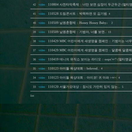
video
110804 사천타악축제 :: 너만 보면 심장이 두근두근 (멀티
42
video
110528 드림콘서트 :: 박력하면 또 김기범
41
4
video
110509 남원춘향제 :: Honey Honey Baby♩
40
2
video
110509 남원춘향제 :: 기범아, 너를 보면..
39
13
video
110429 MBC 어린이에게 새생명을 캠페인 :: 기범이는 너
38
video
110429 MBC 어린이에게 새생명을 캠페인 :: 달콤해 달콤
37
video
110419 데니의 뮤직쇼 보이는 라디오 :: oops'ㅂ'! (멀티앵글
36
video
110123 아이돌 육상대회 :: beloved..
35
4
video
110123 아이돌 육상대회 :: 아이코! 귀 아파 >ㅂ<
34
4
video
110120 서울가요대상 :: 잠시도 가만히 있지 않는...
33
5
list